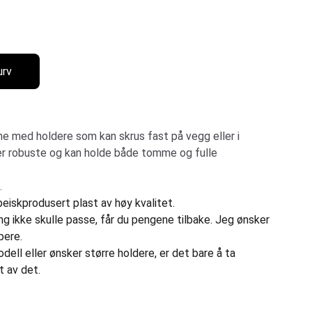
urv
e med holdere som kan skrus fast på vegg eller i
r robuste og kan holde både tomme og fulle
.
eiskprodusert plast av høy kvalitet.
 ikke skulle passe, får du pengene tilbake. Jeg ønsker
pere.
ell eller ønsker større holdere, er det bare å ta
t av det.