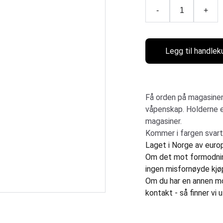
-
+
Legg til handlek
Få orden på magasinen
våpenskap. Holderne e
magasiner.
Kommer i fargen svart
Laget i Norge av europ
Om det mot formodning
ingen misfornøyde kjø
Om du har en annen mod
kontakt - så finner vi u